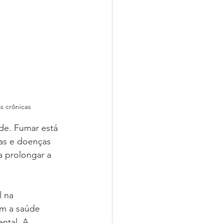
s crônicas
de. Fumar está 
as e doenças 
a prolongar a 
l na 
am a saúde 
ntal. A 