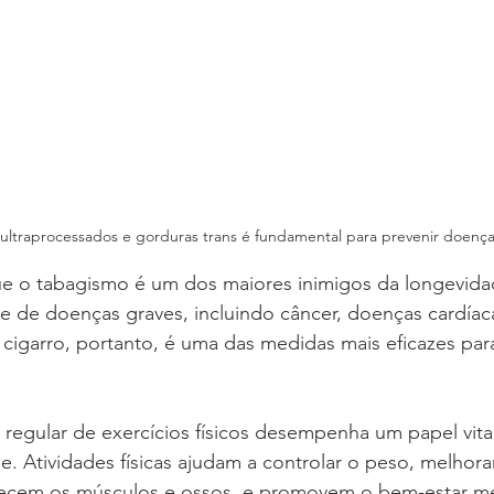
s ultraprocessados e gorduras trans é fundamental para prevenir doença
ue o tabagismo é um dos maiores inimigos da longevida
e de doenças graves, incluindo câncer, doenças cardíac
 cigarro, portanto, é uma das medidas mais eficazes par
a regular de exercícios físicos desempenha um papel vita
. Atividades físicas ajudam a controlar o peso, melhor
talecem os músculos e ossos, e promovem o bem-estar me