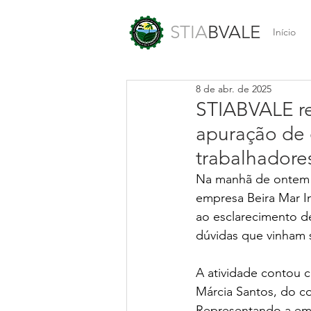
STIA
BVALE
Início
8 de abr. de 2025
STIABVALE re
apuração de 
trabalhadore
Na manhã de ontem (
empresa Beira Mar I
ao esclarecimento de
dúvidas que vinham 
A atividade contou 
Márcia Santos, do c
Representando a empr