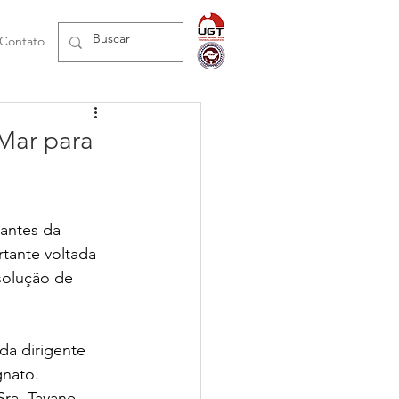
Contato
Mar para
antes da 
tante voltada 
solução de 
da dirigente 
nato. 
ra. Tayane, 