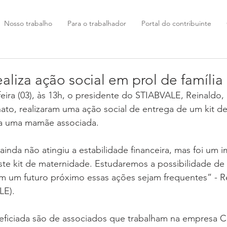
Nosso trabalho
Para o trabalhador
Portal do contribuinte
liza ação social em prol de família
eira (03), às 13h, o presidente do STIABVALE, Reinaldo, 
nato, realizaram uma ação social de entrega de um kit d
a uma mamãe associada.
 ainda não atingiu a estabilidade financeira, mas foi um 
este kit de maternidade. Estudaremos a possibilidade de 
em um futuro próximo essas ações sejam frequentes” - R
LE).
neficiada são de associados que trabalham na empresa C