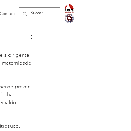
Contato
e a dirigente 
e maternidade 
imenso prazer 
fechar 
einaldo 
itrosuco. 