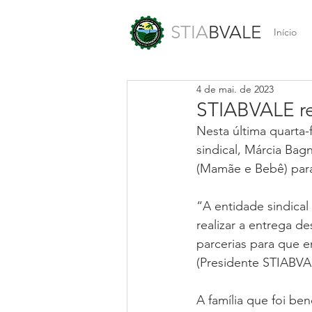
STIA
BVALE
Início
4 de mai. de 2023
STIABVALE rea
Nesta última quarta-f
sindical, Márcia Bag
(Mamãe e Bebê) par
“A entidade sindical
realizar a entrega d
parcerias para que 
(Presidente STIABVA
A família que foi be