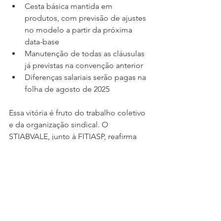
Cesta básica mantida em 
produtos, com previsão de ajustes 
no modelo a partir da próxima 
data-base
Manutenção de todas as cláusulas 
já previstas na convenção anterior
Diferenças salariais serão pagas na 
folha de agosto de 2025
Essa vitória é fruto do trabalho coletivo 
e da organização sindical. O 
STIABVALE, junto à FITIASP, reafirma 
seu compromisso com a defesa dos 
direitos da categoria e seguirá firme ao 
lado dos trabalhadores e trabalhadoras 
na luta por valorização, melhores 
condições de trabalho e justiça social.
Confira o boletim: