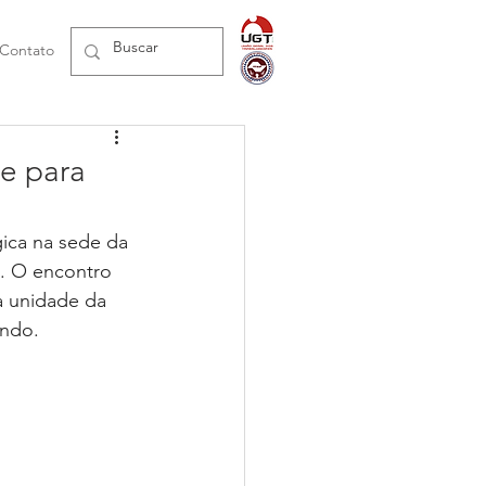
Contato
e para
gica na sede da 
e. O encontro 
 a unidade da 
undo.