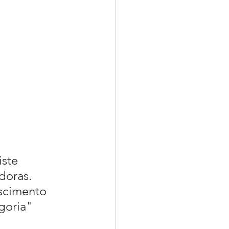
ste 
doras. 
scimento 
goria"