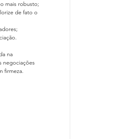
io mais robusto;
orize de fato o 
adores;
ciação.
da na 
as negociações 
m firmeza.