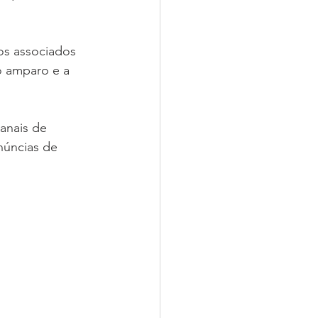
os associados 
o amparo e a 
anais de 
núncias de 