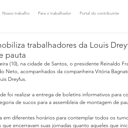
Nosso trabalho
Para o trabalhador
Portal do contribuinte
biliza trabalhadores da Louis Drey
e pauta
ira (10), na cidade de Santos, o presidente Reinaldo Fr
o Neto, acompanhados da companheira Vitória Bagnato
is Dreyfus.  
de foi realizar a entrega de boletins informativos para c
tegoria de sucos para a assembleia de montagem de pau
a em diferentes horários para contemplar todos os turn
is que encerravam suas jornadas quanto aqueles que inic