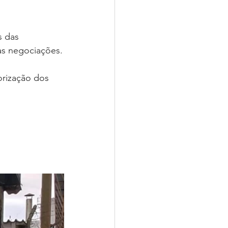
s das 
ras negociações.
orização dos 