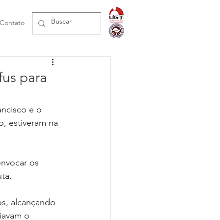
Contato
fus para
ancisco e o 
, estiveram na 
onvocar os 
ta.  
os, alcançando 
iavam o 