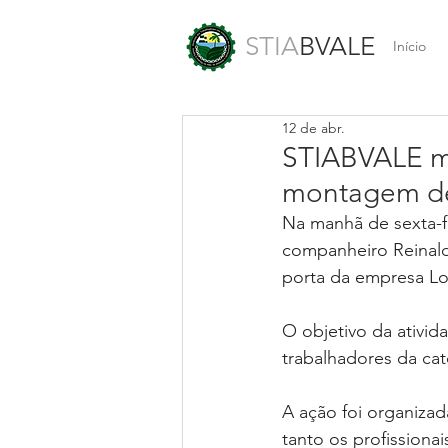
STIA
BVALE
Início
12 de abr.
STIABVALE mo
montagem d
Na manhã de sexta-fe
companheiro Reinald
porta da empresa Lou
O objetivo da ativida
trabalhadores da ca
A ação foi organizad
tanto os profissiona