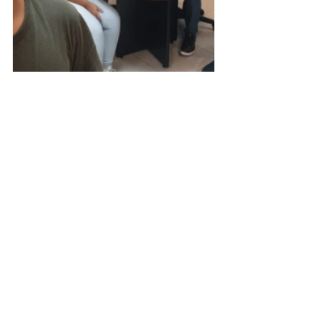
Coca-Cola
Femsa
Vale-Refeição