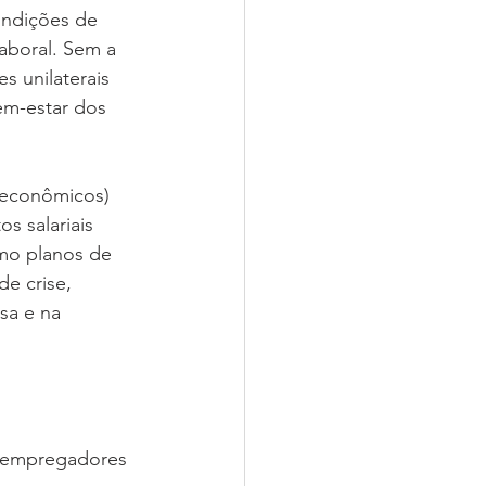
ondições de 
aboral. Sem a 
s unilaterais 
em-estar dos 
oeconômicos) 
s salariais 
omo planos de 
e crise, 
sa e na 
e empregadores 