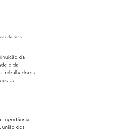
ões de risco
inuição da 
ade e da 
 trabalhadores 
ões de 
a importância 
A união dos 