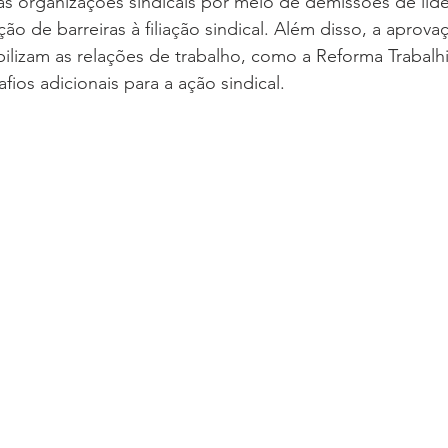
s organizações sindicais por meio de demissões de líde
ção de barreiras à filiação sindical. Além disso, a aprova
ibilizam as relações de trabalho, como a Reforma Trabalhi
afios adicionais para a ação sindical.