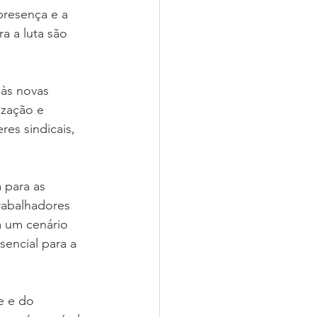
presença e a 
a a luta são 
 às novas 
ização e 
es sindicais, 
 para as 
rabalhadores 
 um cenário 
sencial para a 
e e do 