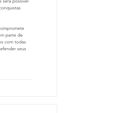
 será possível 
conquistas 
 compromete 
em parte de 
tos com todas 
defender seus 