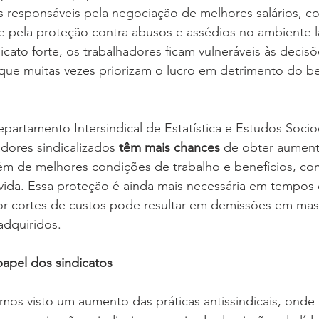
is responsáveis pela negociação de melhores salários, c
 e pela proteção contra abusos e assédios no ambiente l
cato forte, os trabalhadores ficam vulneráveis às decisõe
ue muitas vezes priorizam o lucro em detrimento do b
partamento Intersindical de Estatística e Estudos Soci
dores sindicalizados 
têm mais chances
 de obter aumento
lém de melhores condições de trabalho e benefícios, c
ida. Essa proteção é ainda mais necessária em tempos d
r cortes de custos pode resultar em demissões em mas
adquiridos.
papel dos sindicatos
emos visto um aumento das práticas antissindicais, ond