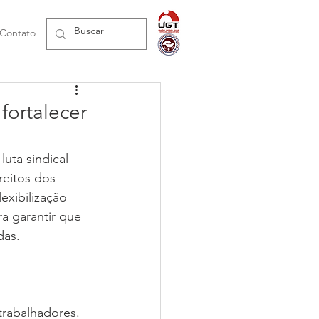
Contato
fortalecer
uta sindical 
reitos dos 
exibilização 
ra garantir que 
das.
rabalhadores. 